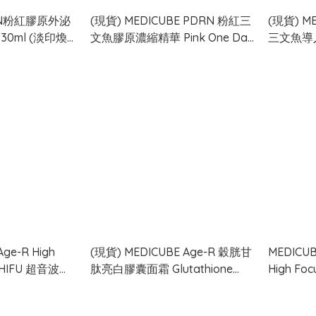
DRN粉紅膠原外泌
(現貨) MEDICUBE PDRN 粉紅三
(現貨) ME
30ml (淡印煥
文魚膠原濃縮精華 Pink One Day
三文魚導入凝
Serum (1盒10支)
300ml
ge-R High
(現貨) MEDICUBE Age-R 穀胱甘
MEDICU
us HIFU 超音波美
肽亮白膠囊面霜 Glutathione
High Foc
 潔淨濕紙巾30片
Glow Capsule Cream 50ml [光
彩緊緻]