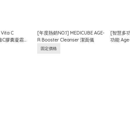
Vita C
[年度熱銷NO.1] MEDICUBE AGE-
[智慧多功
m 維C膠囊凝霜
R Booster Cleanser 潔面儀
功能 Age-
固定價格