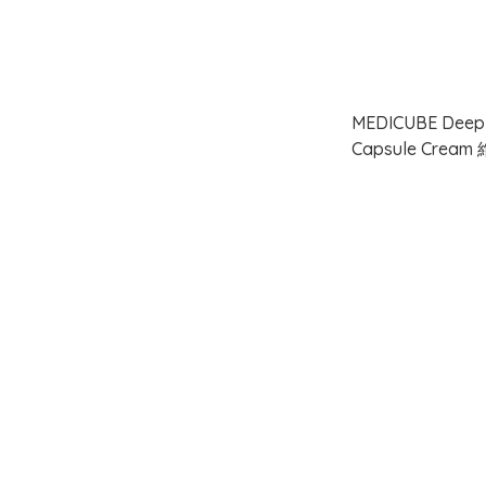
MEDICUBE Deep 
Capsule Crea
55g