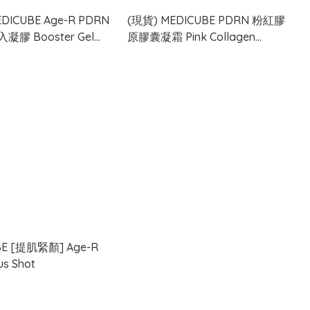
DICUBE Age-R PDRN
(現貨) MEDICUBE PDRN 粉紅膠
膠 Booster Gel
原膠囊凝霜 Pink Collagen
Capsule Cream 55g
BE [提肌緊顏] Age-R
us Shot