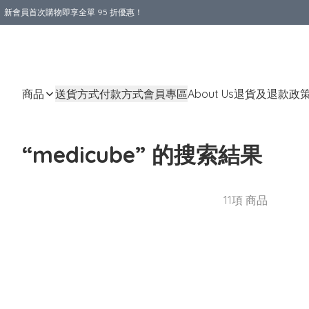
新會員首次購物即享全單 95 折優惠！
購物滿 HKD 800.00即享免運費優惠！（適用於 本地送貨、本地取貨 )
商品
送貨方式
付款方式
會員專區
About Us
退貨及退款政
“medicube” 的搜索結果
11項 商品