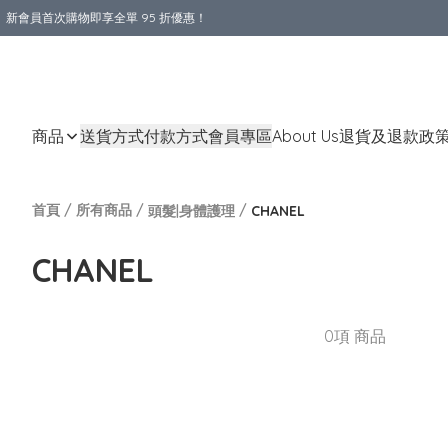
新會員首次購物即享全單 95 折優惠！
購物滿 HKD 800.00即享免運費優惠！（適用於 本地送貨、本地取貨 )
商品
送貨方式
付款方式
會員專區
About Us
退貨及退款政
首頁
/
所有商品
/
/
頭髮|身體護理
CHANEL
CHANEL
0項 商品