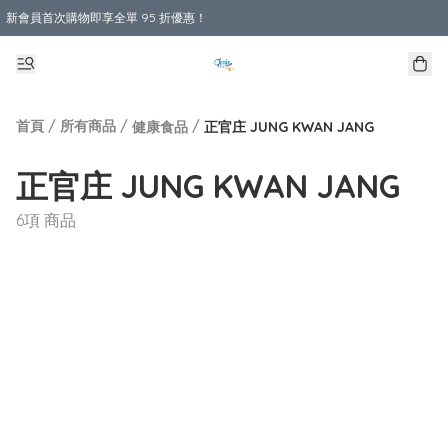
新會員首次購物即享全單 95 折優惠！
購物滿 HKD 800.00即享免運費優惠！（適用於 本地送貨、本地取貨 )
首頁
/
所有商品
/
/
健康食品
正官庄 JUNG KWAN JANG
正官庄 JUNG KWAN JANG
6項 商品