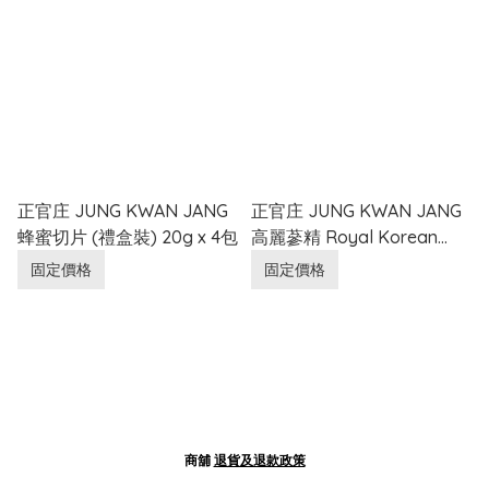
正官庄 JUNG KWAN JANG
正官庄 JUNG KWAN JANG
蜂蜜切片 (禮盒裝) 20g x 4包
高麗蔘精 Royal Korean
Red Ginseng Extract 50g
固定價格
固定價格
商舖
退貨及退款政策