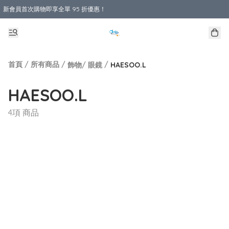
新會員首次購物即享全單 95 折優惠！
購物滿 HKD 800.00即享免運費優惠！（適用於 本地送貨、本地取貨 )
首頁
/
所有商品
/
/
飾物/ 眼鏡
HAESOO.L
HAESOO.L
4項 商品