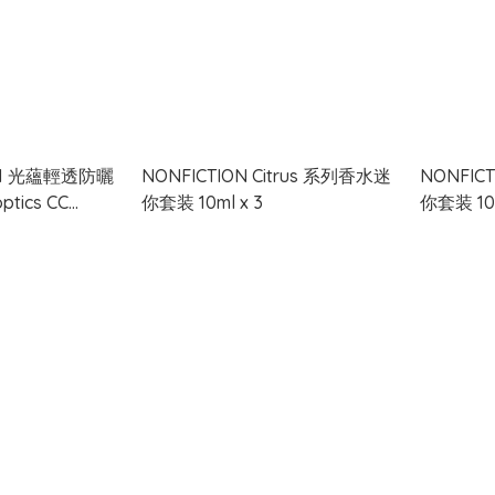
5合1 光蘊輕透防曬
NONFICTION Citrus 系列香水迷
NONFIC
tics CC
你套装 10ml x 3
你套装 10m
PA++++ 50g