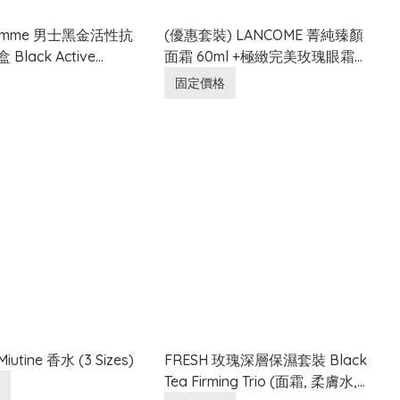
Homme 男士黑金活性抗
(優惠套裝) LANCOME 菁純臻顏
Black Active
面霜 60ml +極緻完美玫瑰眼霜
 Skincare Set
20ml + 極緻完美玫瑰精華水
固定價格
150ml
Miutine 香水 (3 Sizes)
FRESH 玫瑰深層保濕套裝 Black
Tea Firming Trio (面霜, 柔膚水,