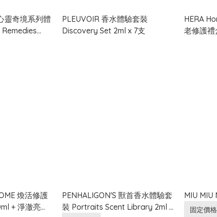
’S 心靈奇境系列體
PLEUVOIR 香水體驗套裝
HERA 
 Remedies
Discovery Set 2ml x 7支
老修護禮盒 
l x 6
Advanced
COME 煥活修護
PENHALIGON'S 獸首香水體驗套
MIU MIU 
0ml + 淨澈亮肌
裝 Portraits Scent Library 2ml x
固定價格