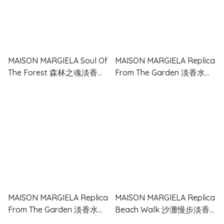
MAISON MARGIELA Soul Of
MAISON MARGIELA Replica
The Forest 森林之魂淡香精
From The Garden 淡香水
100ml
30ml
MAISON MARGIELA Replica
MAISON MARGIELA Replica
From The Garden 淡香水
Beach Walk 沙灘慢步淡香
100ml
水 30ml