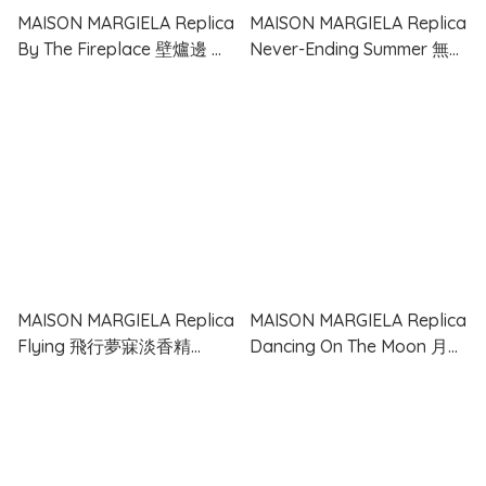
MAISON MARGIELA Replica
MAISON MARGIELA Replica
By The Fireplace 壁爐邊 淡
Never-Ending Summer 無盡
香水 30ml + 10ml
夏日淡香水
MAISON MARGIELA Replica
MAISON MARGIELA Replica
Flying 飛行夢寐淡香精
Dancing On The Moon 月球
100ml
舞步淡香精 100ml