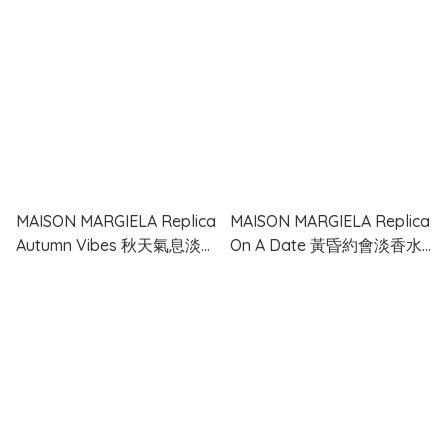
MAISON MARGIELA Replica
MAISON MARGIELA Replica
Autumn Vibes 秋天氣息淡香
On A Date 黃昏約會淡香水
水 30ml
30ml