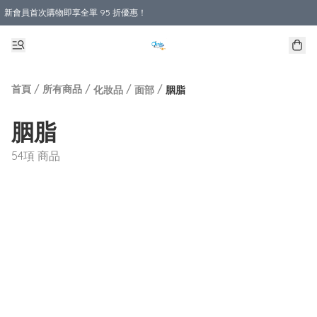
新會員首次購物即享全單 95 折優惠！
購物滿 HKD 800.00即享免運費優惠！（適用於 本地送貨、本地取貨 )
首頁
/
所有商品
/
/
/
化妝品
面部
胭脂
胭脂
54項 商品