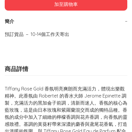
加至購物車
簡介
−
預訂貨品 － 10-14個工作天寄出
商品詳情
Tiffany Rose Gold 香氛明亮爽朗而充滿活力，體現出樂觀
精神。此香氛由 Robertet 的香水大師 Jerome Epinette 調
製，充滿活力的黑加侖子前調，清新而迷人。香氛的核心為
藍玫瑰，這是由日本玫瑰和紫羅蘭混交而成的獨特品種。香
氛的成分中加入了細緻的檸檬香調與花卉香調，向香氛的靈
感致禮。基調的黃葵籽帶來深濃的麝香與鳶尾花香氣，打造
出溫暖的氛圍。與 Tiffany Rose Gold Eau de Parfum 配合