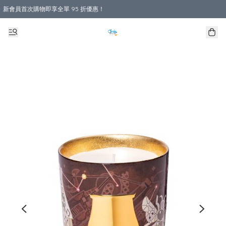
新會員首次購物即享全單 95 折優惠！
購物滿 HKD 800.00即享免運費優惠！（適用於 本地送貨、本地取貨 )