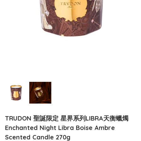
TRUDON 聖誕限定 星界系列LIBRA天衡蠟燭
Enchanted Night Libra Boise Ambre
Scented Candle 270g