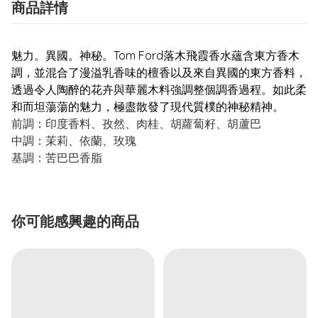
商品詳情
魅力。異國。神秘。Tom Ford落木飛霞香水蘊含東方香木
調，並混合了漫溢乳香味的檀香以及來自異國的東方香料，
透過令人陶醉的花卉與華麗木料強調整個調香過程。如此柔
和而坦蕩蕩的魅力，極盡散發了現代質樸的神秘精神。
前調：印度香料、孜然、肉桂、胡蘿蔔籽、胡蘆巴
中調：茉莉、依蘭、玫瑰
基調：苦巴巴香脂
你可能感興趣的商品