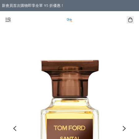
新會員首次購物即享全單 95 折優惠！
購物滿 HKD 800.00即享免運費優惠！（適用於 本地送貨、本地取貨 )