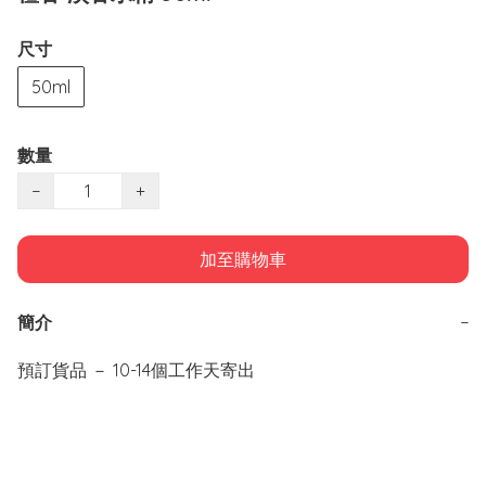
尺寸
50ml
數量
−
+
加至購物車
簡介
−
預訂貨品 － 10-14個工作天寄出