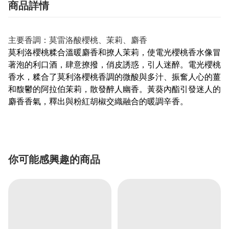
商品詳情
主要香調：莫雷洛酸櫻桃、茉莉、麝香
莫利洛櫻桃糅合溫暖麝香和撩人茉莉，使電光櫻桃香水像冒
著泡的利口酒，肆意撩撥，俏皮誘惑，引人迷醉。電光櫻桃
香水，糅合了莫利洛櫻桃香調的微酸與多汁、振奮人心的薑
和馥鬱的阿拉伯茉莉，散發醉人幽香。黃葵內酯引發迷人的
麝香香氣，釋出與粉紅胡椒交織融合的暖調辛香。
你可能感興趣的商品