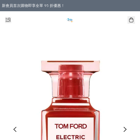
新會員首次購物即享全單 95 折優惠！
購物滿 HKD 800.00即享免運費優惠！（適用於 本地送貨、本地取貨 )