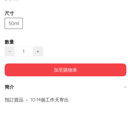
尺寸
50ml
數量
−
+
加至購物車
簡介
−
預訂貨品 － 10-14個工作天寄出