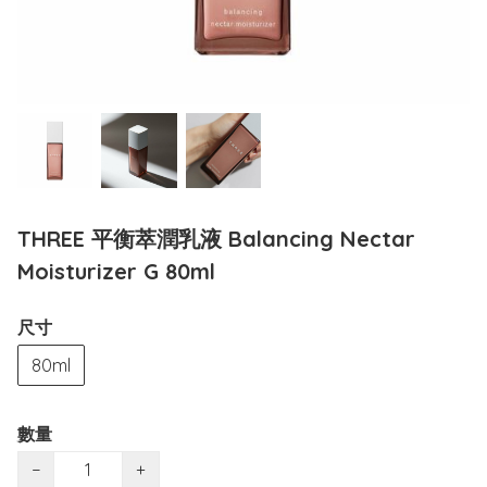
THREE 平衡萃潤乳液 Balancing Nectar
Moisturizer G 80ml
尺寸
80ml
數量
−
+