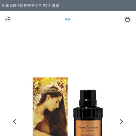
新會員首次購物即享全單 95 折優惠！
購物滿 HKD 800.00即享免運費優惠！（適用於 本地送貨、本地取貨 )