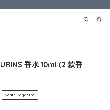
URINS 香水 10ml (2 款香
White Darjeeling