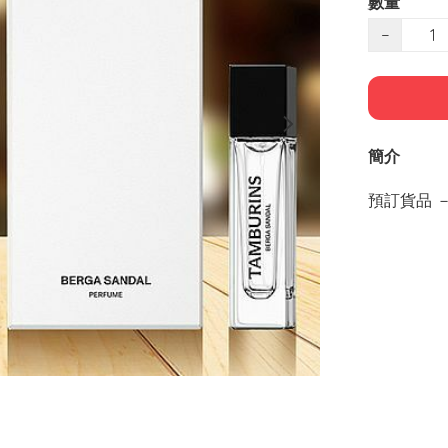
數量
−
簡介
預訂貨品 －