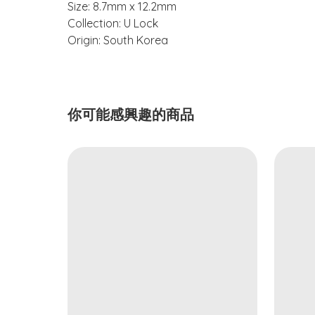
Size: 8.7mm x 12.2mm
Collection: U Lock
Origin: South Korea
你可能感興趣的商品