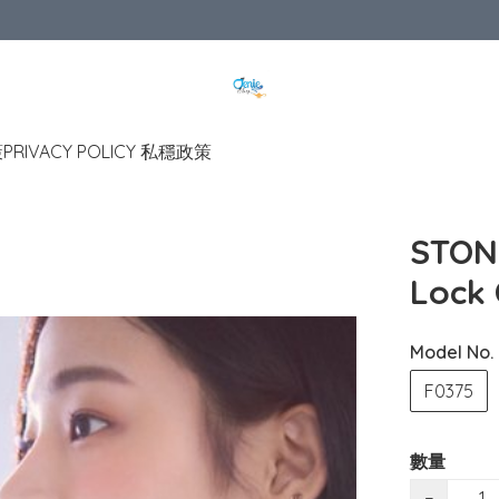
策
PRIVACY POLICY 私穩政策
STON
Lock 
Model No.
F0375
數量
−