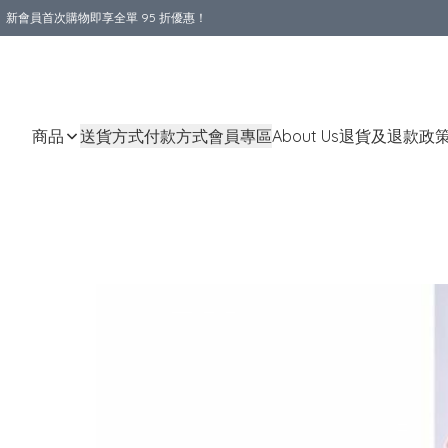
新會員首次購物即享全單 95 折優惠！
購物滿 HKD 800.00即享免運費優惠！（適用於 本地送貨、本地取貨 )
商品
送貨方式
付款方式
會員專區
About Us
退貨及退款政