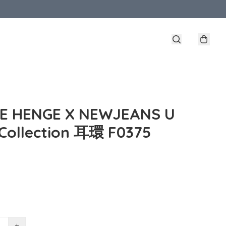
E HENGE X NEWJEANS U
Collection 耳環 F0375
+