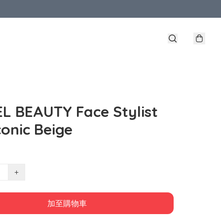
L BEAUTY Face Stylist
conic Beige
+
加至購物車