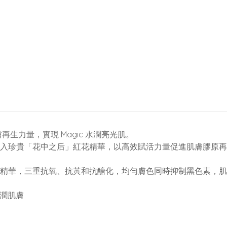
再生力量，實現 Magic 水潤亮光肌。
入珍貴「花中之后」紅花精華，以高效賦活力量促進肌膚膠原再
及紅茶精華，三重抗氧、抗黃和抗醣化，均勻膚色同時抑制黑色素，肌
水潤肌膚