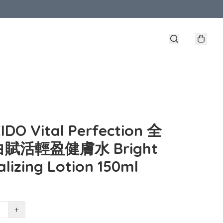
IDO Vital Perfection 全
賦活輕盈健膚水 Bright
alizing Lotion 150ml
+