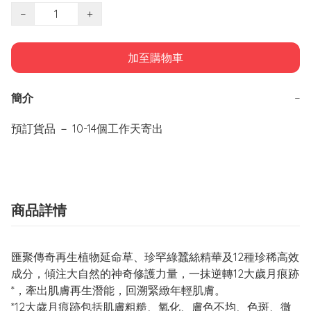
−
+
加至購物車
簡介
−
預訂貨品 － 10-14個工作天寄出
商品詳情
匯聚傳奇再生植物延命草、珍罕綠蠶絲精華及12種珍稀高效
成分，傾注大自然的神奇修護力量，一抹逆轉12大歲月痕跡
*，牽出肌膚再生潛能，回溯緊緻年輕肌膚。
*12大歲月痕跡包括肌膚粗糙、氧化、膚色不均、色斑、微