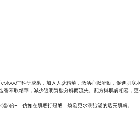
e Lifeblood™️科研成果，加入人蔘精華，激活心脈流動，促進
蘊含迷迭香萃取精華，減少透明質酸分解而流失。配方與肌膚相容
補水達6倍+，仿如在肌底打燈般，煥發更水潤飽滿的透亮肌膚。