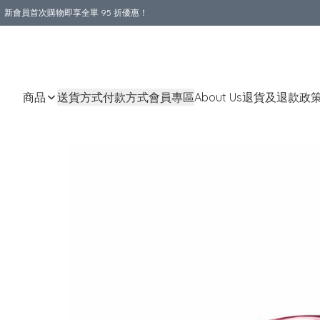
新會員首次購物即享全單 95 折優惠！
購物滿 HKD 800.00即享免運費優惠！（適用於 本地送貨、本地取貨 )
商品
送貨方式
付款方式
會員專區
About Us
退貨及退款政