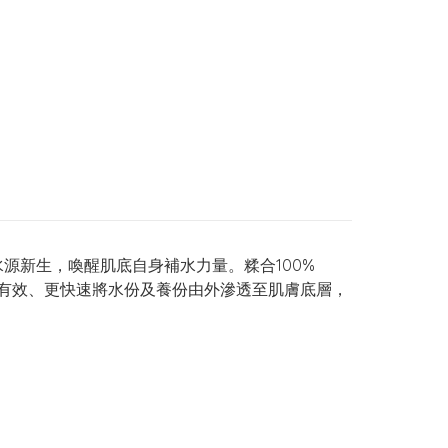
肌底水源新生，喚醒肌底自身補水力量。糅合100%
，更有效、更快速將水份及養份由外滲透至肌膚底層，