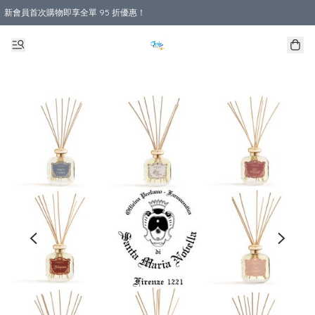
新會員首次購物即享全單 95 折優惠！
購物滿 HKD 800.00即享免運費優惠！（適用於 本地送貨、本地取貨 )