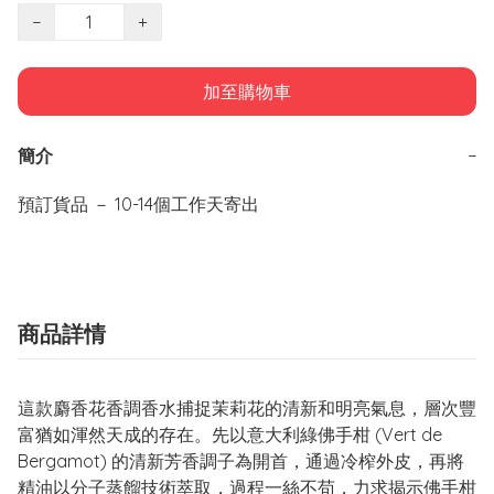
−
+
加至購物車
簡介
−
商品詳情
這款麝香花香調香水捕捉茉莉花的清新和明亮氣息，層次豐
富猶如渾然天成的存在。先以意大利綠佛手柑 (Vert de
Bergamot) 的清新芳香調子為開首，通過冷榨外皮，再將
精油以分子蒸餾技術萃取，過程一絲不苟，力求揭示佛手柑