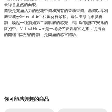
最綠意盎然的面貌。
隨後是充滿活力的橙花中調和獨有的茉莉香調。基調以專利
麝香成份Serenolide™和黃葵籽緊扣。這個潔淨而細膩香
韻，喚起一種猶如第二層肌膚的感覺，讓用家簇擁在安逸的
懷抱中。Virtual Flower是一場現代香氣感官之旅，從清新
的開端到親密的餘韻，是圓滿的感官體驗。
你可能感興趣的商品