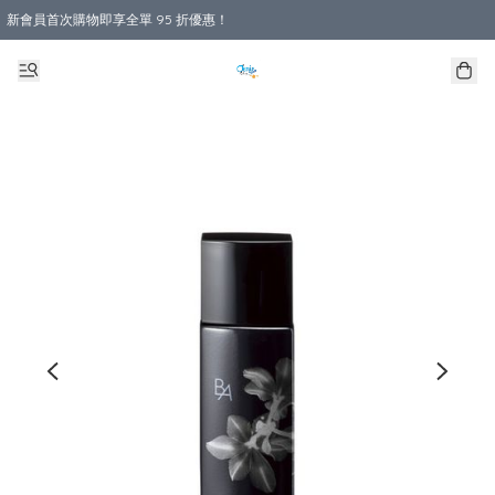
新會員首次購物即享全單 95 折優惠！
購物滿 HKD 800.00即享免運費優惠！（適用於 本地送貨、本地取貨 )