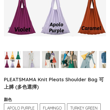
PLEATSMAMA Knit Pleats Shoulder Bag 可
上膊 (多色選擇)
顏色
APOLO PURPLE
FLAMINGO
TURKEY GREEN