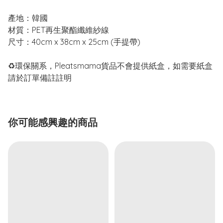
產地：韓國
材質：PET再生聚酯纖維紗線
尺寸：40cm x 38cm x 25cm (手提帶)
♻️環保關系，Pleatsmama貨品不會提供紙盒，如需要紙盒
請於訂單備註
註
明
你可能感興趣的商品