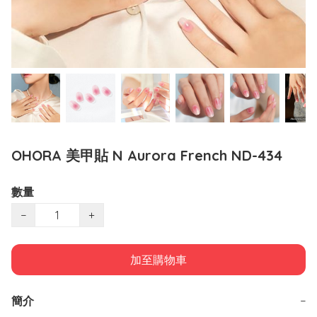
OHORA 美甲貼 N Aurora French ND-434
數量
−
+
加至購物車
簡介
−