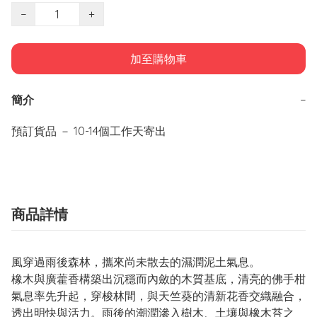
−
+
加至購物車
簡介
−
商品詳情
風穿過雨後森林，攜來尚未散去的濕潤泥土氣息。
橡木與廣藿香構築出沉穩而內斂的木質基底，清亮的佛手柑
氣息率先升起，穿梭林間，與天竺葵的清新花香交織融合，
透出明快與活力。雨後的潮潤滲入樹木、土壤與橡木苔之