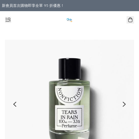
新會員首次購物即享全單 95 折優惠！
購物滿 HKD 800.00即享免運費優惠！（適用於 本地送貨、本地取貨 )