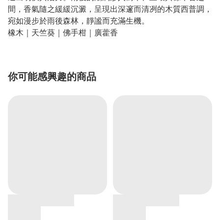
間，香氣隨之緩緩沉澱，呈現出深邃而清冽的木質西普調，
宛如漫步於雨後森林，靜謐而充滿生機。
橡木｜天竺葵｜佛手柑｜廣藿香
你可能感興趣的商品