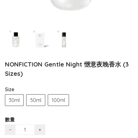
NONFICTION Gentle Night 愜意夜晚香水 (3
Sizes)
Size
30ml
50ml
100ml
數量
−
+