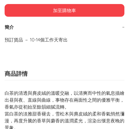
加至購物車
簡介
−
商品詳情
白茶的清透與麂皮絨的溫暖交融，以清爽而中性的氣息描繪
出昼與夜、直線與曲線，事物存在兩面性之間的優雅平衡，
香氣亦從初始至餘韻細膩流轉。
當白茶的淡雅甜香褪去，雪松木與麂皮絨的柔和香氣悄然瀰
漫，再度升騰的香草與麝香的溫潤柔光，渲染出惬意夜晚的
景象。