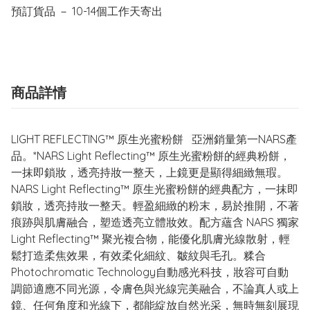
商品詳情
LIGHT REFLECTING™ 原生光蜜粉餅 亞洲銷量第一NARS產
品。*NARS Light Reflecting™ 原生光蜜粉餅的經典粉餅，
一抹即鎖妝，透亮持妝一整天，上鏡更是顯得細緻無瑕。
NARS Light Reflecting™ 原生光蜜粉餅的經典配方，一抹即
鎖妝，透亮持妝一整天。輕盈細緻的粉末，易於推開，不著
痕跡與肌膚融合，塑造透亮立體妝效。配方蘊含 NARS 獨家
Light Reflecting™ 聚光複合物，能優化肌膚光線散射，輕
鬆打造柔焦效果，有效柔化細紋、皺紋與毛孔。糅合
Photochromatic Technology自動感光科技，妝容可自動
調節適應不同光源，令膚色與光線完美融合，不論真人或上
鏡、任何角度和光線下，都能綻放自然光采，無時無刻展現