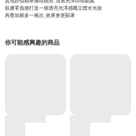
質地好似精華液咁絲滑, 清透光澤而唔黏膩
肌膚零負擔打造一個透亮光澤感嘅立體水光妝
再疊加搽多一兩次, 效果會更顯著
你可能感興趣的商品