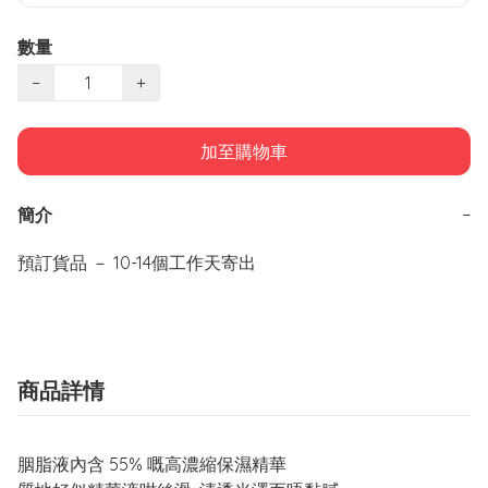
數量
−
+
加至購物車
簡介
−
商品詳情
胭脂液內含 55% 嘅高濃縮保濕精華