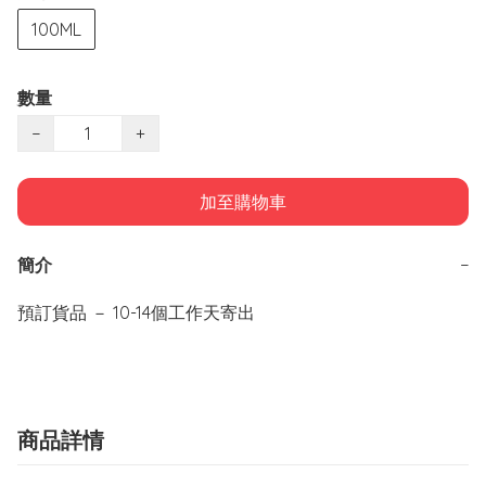
100ML
數量
−
+
加至購物車
簡介
−
預訂貨品 － 10-14個工作天寄出
商品詳情