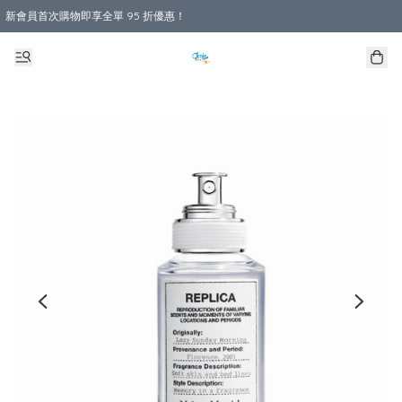
新會員首次購物即享全單 95 折優惠！
購物滿 HKD 800.00即享免運費優惠！（適用於 本地送貨、本地取貨 )