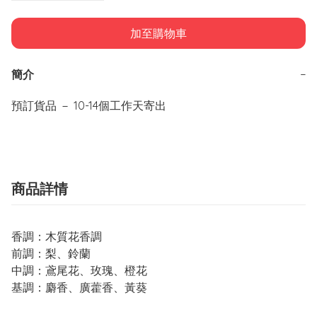
加至購物車
簡介
−
預訂貨品 － 10-14個工作天寄出
商品詳情
香調：木質花香調
前調：梨
、
鈴蘭
中調：鳶尾花、玫瑰
、
橙花
基調：麝香
、
廣藿香
、
黃葵