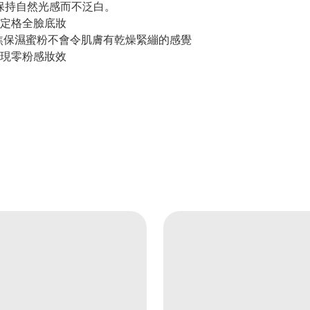
然保持自然光感而不泛白。
定格全臉底妝
為柔焦保濕蜜粉不會令肌膚有乾燥緊繃的感覺
現零粉感妝效