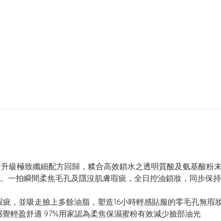
以全新升級極致纖細配方回歸，糅合高效鎖水之透明質酸及氨基酸
。一拍瞬間柔焦毛孔及隱沒肌膚瑕疵，全日控油鎖妝，同步保持
膚瑕疵，並吸走臉上多餘油脂，塑造16小時輕感貼服的零毛孔無瑕
感覺輕盈舒適 97%用家認為柔焦保濕蜜粉有效減少臉部油光