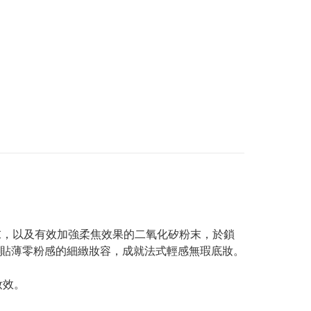
粉末，以及有效加強柔焦效果的二氧化矽粉末，於鎖
貼薄零粉感的細緻妝容，成就法式輕感無瑕底妝。
妝效。