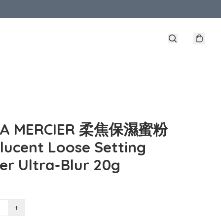
RA MERCIER 柔焦保濕蜜粉
lucent Loose Setting
r Ultra-Blur 20g
+