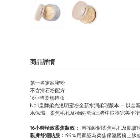
商品詳情
第一名定妝蜜粉
不含滑石粉配方
16小時柔焦持妝
No.1皇牌柔光透明蜜粉全新水潤柔瑕版本 — 
水保濕、柔焦毛孔及極致控油三者中取得完美平衡
16小時極致柔焦妝效：
: 輕拍瞬間柔焦毛孔及肌
親膚舒適貼服：
:99％用家認為柔焦保濕蜜粉上臉