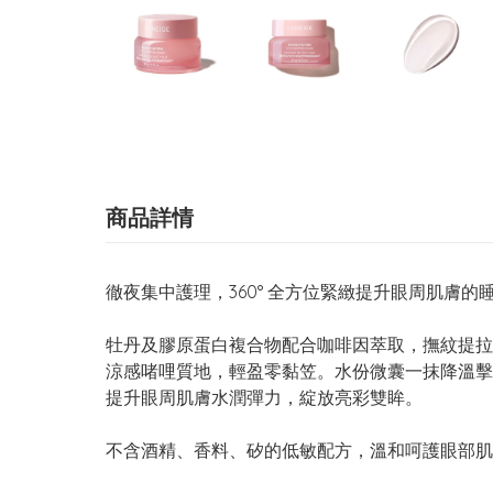
商品詳情
徹夜集中護理，360° 全方位緊緻提升眼周肌膚的
牡丹及膠原蛋白複合物配合咖啡因萃取，撫紋提拉
涼感啫哩質地，輕盈零黏笠。水份微囊一抹降溫擊
提升眼周肌膚水潤彈力，綻放亮彩雙眸。
不含酒精、香料、矽的低敏配方，溫和呵護眼部肌