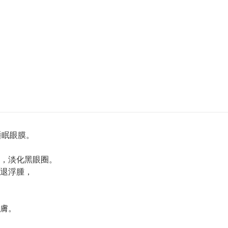
睡眠眼膜。
，淡化黑眼圈。
退浮腫，
膚。