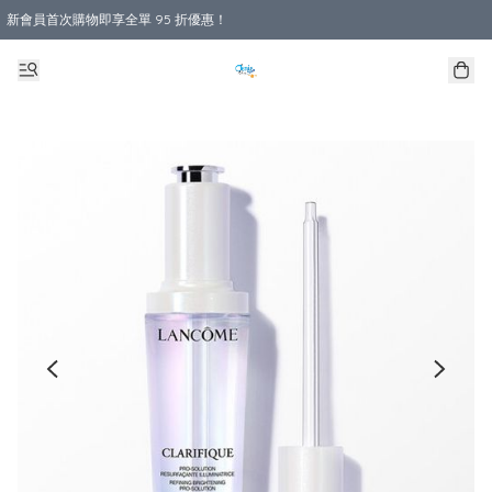
新會員首次購物即享全單 95 折優惠！
購物滿 HKD 800.00即享免運費優惠！（適用於 本地送貨、本地取貨 )