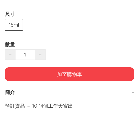
尺寸
15ml
數量
−
+
加至購物車
簡介
−
預訂貨品 － 10-14個工作天寄出