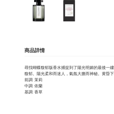
商品詳情
尋找蝴蝶馥郁版香水捕捉到了陽光明媚的最後一縷
馥郁。陽光柔和而迷人，氣氛大膽而神秘。黄昏
前調: 茉莉
中調: 依蘭
基調: 香草