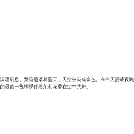
温暖氣息。黄昏籠罩着藍天，天空被染成金色。在白天變成夜晚
下的最後一隻蝴蝶伴着茉莉花香在空中共舞。