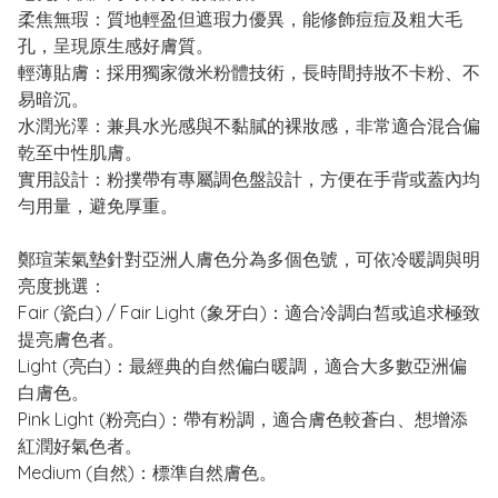
柔焦無瑕：質地輕盈但遮瑕力優異，能修飾痘痘及粗大毛
孔，呈現原生感好膚質。
輕薄貼膚：採用獨家微米粉體技術，長時間持妝不卡粉、不
易暗沉。
水潤光澤：兼具水光感與不黏膩的裸妝感，非常適合混合偏
乾至中性肌膚。
實用設計：粉撲帶有專屬調色盤設計，方便在手背或蓋內均
勻用量，避免厚重。
鄭瑄茉氣墊針對亞洲人膚色分為多個色號，可依冷暖調與明
亮度挑選：
Fair (瓷白) / Fair Light (象牙白)：適合冷調白皙或追求極致
提亮膚色者。
Light (亮白)：最經典的自然偏白暖調，適合大多數亞洲偏
白膚色。
Pink Light (粉亮白)：帶有粉調，適合膚色較蒼白、想增添
紅潤好氣色者。
Medium (自然)：標準自然膚色。