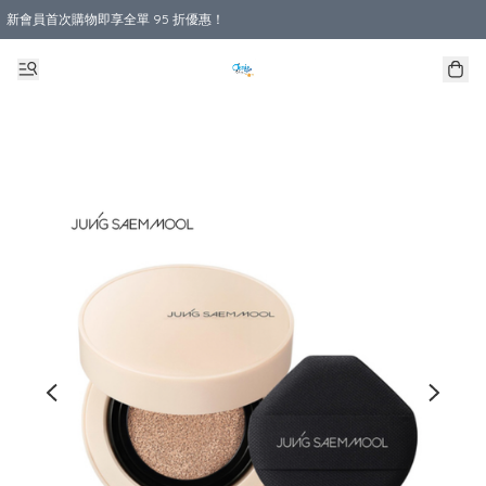
新會員首次購物即享全單 95 折優惠！
購物滿 HKD 800.00即享免運費優惠！（適用於 本地送貨、本地取貨 )