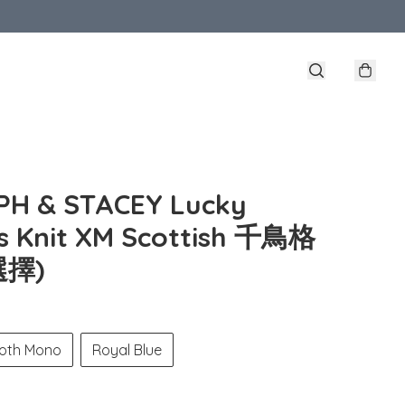
PH & STACEY Lucky
s Knit XM Scottish 千鳥格
選擇)
oth Mono
Royal Blue