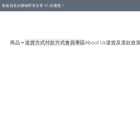
新會員首次購物即享全單 95 折優惠！
購物滿 HKD 800.00即享免運費優惠！（適用於 本地送貨、本地取貨 )
商品
送貨方式
付款方式
會員專區
About Us
退貨及退款政