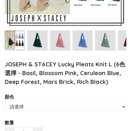
JOSEPH & STACEY Lucky Pleats Knit L (6色
選擇 - Basil, Blossom Pink, Cerulean Blue,
Deep Forest, Mars Brick, Rich Black)
顏色
數量