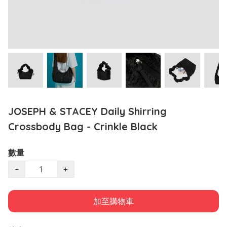
JOSEPH & STACEY Daily Shirring
Crossbody Bag - Crinkle Black
數量
−
+
加至購物車