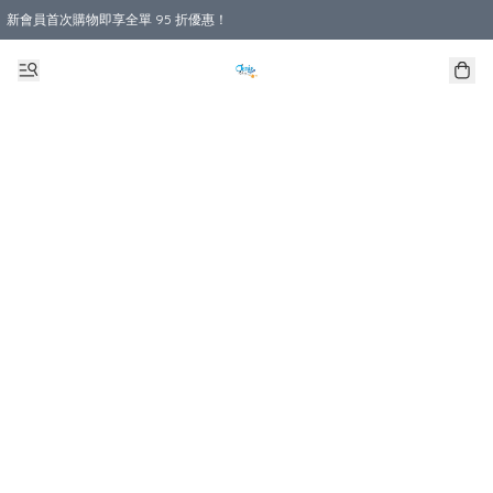
新會員首次購物即享全單 95 折優惠！
購物滿 HKD 800.00即享免運費優惠！（適用於 本地送貨、本地取貨 )