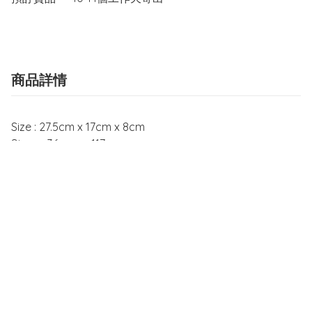
商品詳情
Size : 27.5cm x 17cm x 8cm
Strap : 36cm － 117cm
Weight: 175g
Material: 95% Nylon, 5% Polyurethane; Inner 100%
Polyester
♻️環保關系，貨品不會提供紙盒，如需要紙盒請於訂單備註
註明