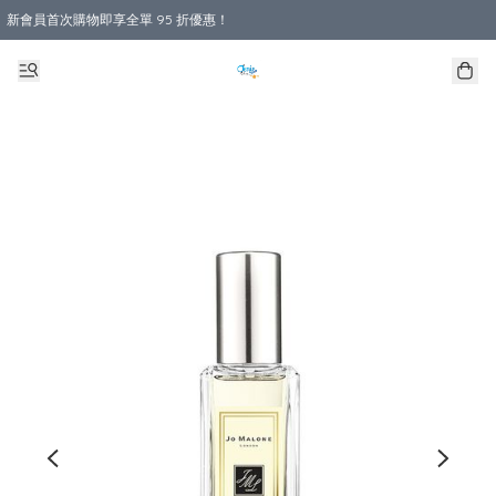
新會員首次購物即享全單 95 折優惠！
購物滿 HKD 800.00即享免運費優惠！（適用於 本地送貨、本地取貨 )