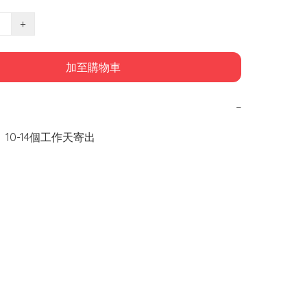
+
加至購物車
−