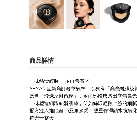
商品詳情
一抹絲滑輕妝 一拍自帶高光
ARMANI全新高訂奢華氣墊，以獨有「高光絲
蘊含「珍珠反射微粒」，令面部輪廓透出立體高光
一抹塑造細緻絲滑肌膚，仿如絲緞輕撫上臉的細
配方注入維他命B3及角鯊烯，雙重保濕鎖水抗氧
持光一整天