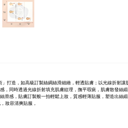
緞技術」打造，如高級訂製絲綢絲滑細緻，輕透貼膚；以光線折射
感，同時透過光線折射填充肌膚紋理，撫平瑕疵，肌膚散發絲緞
膩絲滑感，貼膚訂製般一拍輕鬆上妝，質感輕薄貼服，塑造出絲緞
化，妝容清爽貼服，