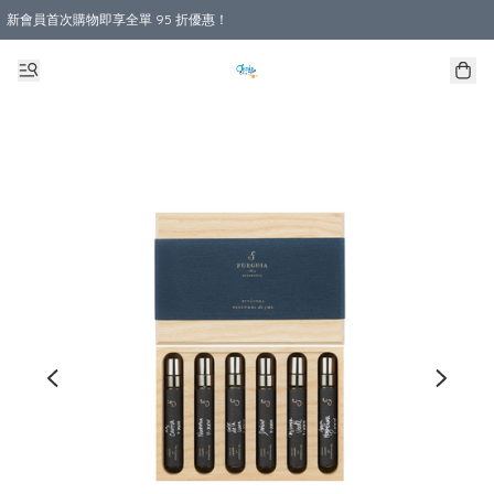
新會員首次購物即享全單 95 折優惠！
購物滿 HKD 800.00即享免運費優惠！（適用於 本地送貨、本地取貨 )