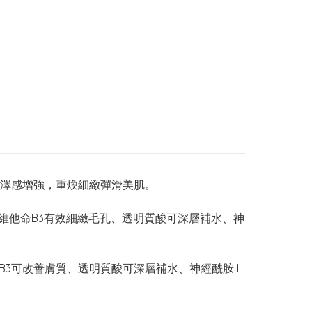
澤感增強，重煥細緻彈滑美肌。
配維他命B3有效細緻毛孔、透明質酸可深層補水、神
B3可改善膚質、透明質酸可深層補水、神經酰胺 III