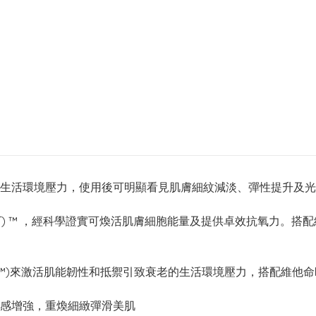
生活環境壓力，使用後可明顯看見肌膚細紋減淡、彈性提升及光
T) ™ ，經科學證實可煥活肌膚細胞能量及提供卓效抗氧力。搭
logy™)來激活肌能韌性和抵禦引致衰老的生活環境壓力，搭配維他命
感增強，重煥細緻彈滑美肌