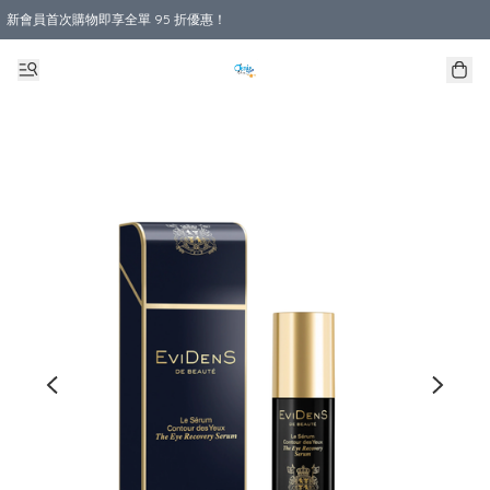
新會員首次購物即享全單 95 折優惠！
購物滿 HKD 800.00即享免運費優惠！（適用於 本地送貨、本地取貨 )