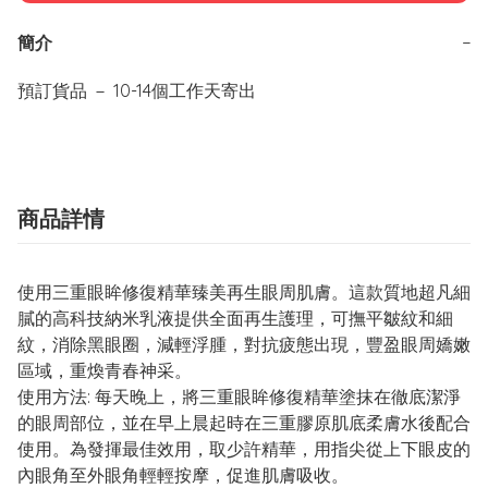
簡介
−
商品詳情
使用三重眼眸修復精華臻美再生眼周肌膚。這款質地超凡細
膩的高科技納米乳液提供全面再生護理，可撫平皺紋和細
紋，消除黑眼圈，減輕浮腫，對抗疲態出現，豐盈眼周嬌嫩
區域，重煥青春神采。
使用方法: 每天晚上，將三重眼眸修復精華塗抹在徹底潔淨
的眼周部位，並在早上晨起時在三重膠原肌底柔膚水後配合
使用。為發揮最佳效用，取少許精華，用指尖從上下眼皮的
內眼角至外眼角輕輕按摩，促進肌膚吸收。