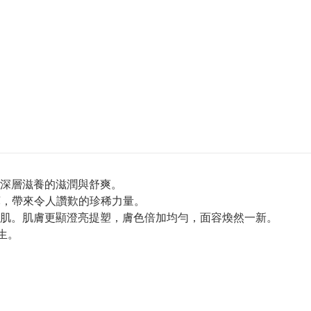
深層滋養的滋潤與舒爽。
精萃，帶來令人讚歎的珍稀力量。
肌。肌膚更顯澄亮提塑，膚色倍加均勻，面容煥然一新。
生。