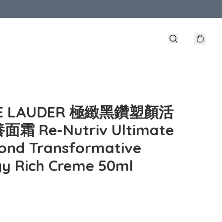
EE LAUDER 極緻黑鑽塑顏活
霜 Re-Nutriv Ultimate
ond Transformative
y Rich Creme 50ml