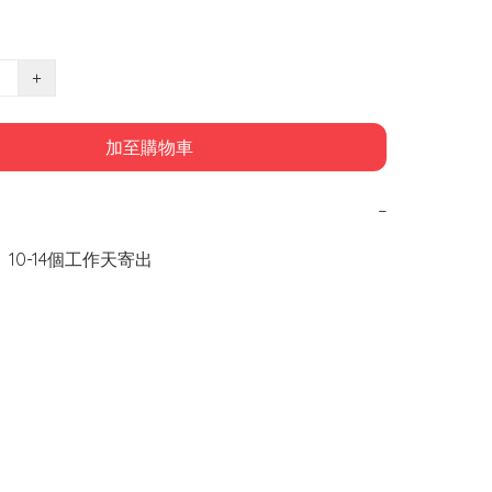
+
加至購物車
−