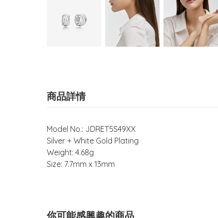
商品詳情
Model No.: JDRET5S49XX
Silver + White Gold Plating
Weight: 4.68g
Size: 7.7mm x 13mm
你可能感興趣的商品