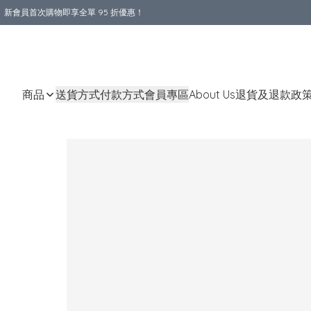
新會員首次購物即享全單 95 折優惠！
購物滿 HKD 800.00即享免運費優惠！（適用於 本地送貨、本地取貨 )
商品
送貨方式
付款方式
會員專區
About Us
退貨及退款政