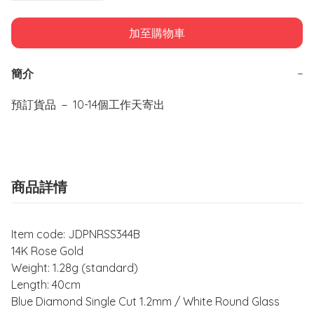
加至購物車
簡介
−
預訂貨品 － 10-14個工作天寄出
商品詳情
Item code: JDPNRSS344B
14K Rose Gold
Weight: 1.28g (standard)
Length: 40cm
Blue Diamond Single Cut 1.2mm / White Round Glass