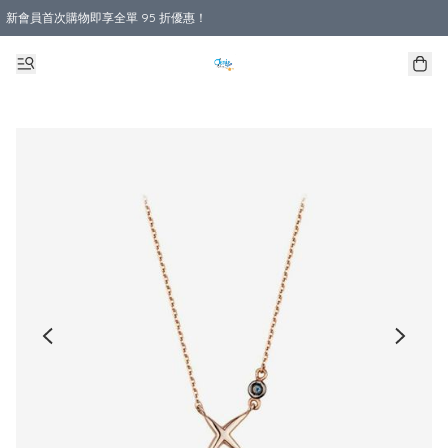
新會員首次購物即享全單 95 折優惠！
購物滿 HKD 800.00即享免運費優惠！（適用於 本地送貨、本地取貨 )