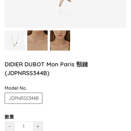
DIDIER DUBOT Mon Paris 頸鏈
(JDPNRSS344B)
Model No.
JDPNRSS344B
數量
−
+