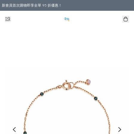
新會員首次購物即享全單 95 折優惠！
購物滿 HKD 800.00即享免運費優惠！（適用於 本地送貨、本地取貨 )