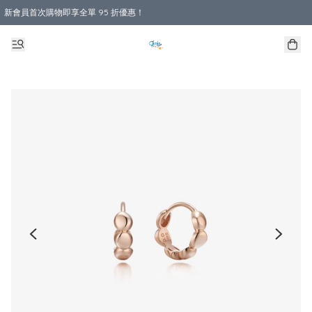
新會員首次購物即享全單 95 折優惠！
購物滿 HKD 800.00即享免運費優惠！（適用於 本地送貨、本地取貨 )